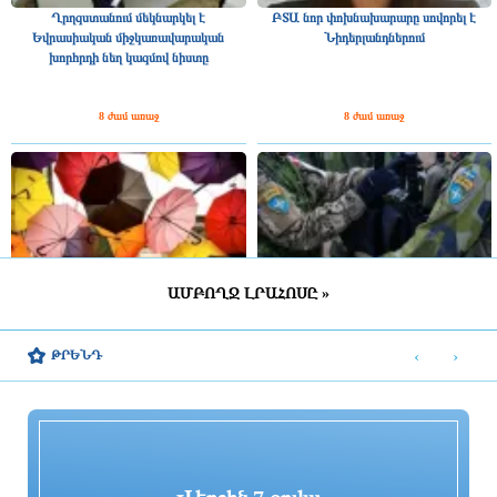
Ղրղզստանում մեկնարկել է
ԲՏԱ նոր փոխնախարարը սովորել է
Եվրասիական միջկառավարական
Նիդերլանդներում
խորհրդի նեղ կազմով նիստը
8 ժամ առաջ
8 ժամ առաջ
ԱՄԲՈՂՋ ԼՐԱՀՈՍԸ »
ՀՀ շրջանների մեծ մասում սպասվում է
Շվեդիայում 2026 թվականին
կարճատև անձրև և ամպրոպ,
զորակոչիկների թիվը կլինի
‹
›
ԹՐԵՆԴ
հնարավոր է կարկուտ
ամենամեծը մի քանի տասնամյակի
ընթացքում
8 ժամ առաջ
9 ժամ առաջ