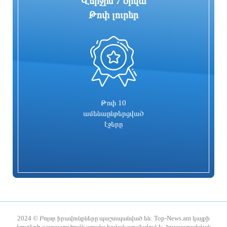
Վերջին 7 օրվա
Թոփ լուրեր
0
«ՑԱՅԳ» հեռուստաընկերությունն
Հիմնանորոգվում է Սևան-Մարտունի-
իրականացնում է «Շիրակցու խոսք»
Վարդենիս-ՀՀ սահման
ծրագիրը
ավտոճանապարհի մի հատվածը
9 ժամ առաջ
9 ժամ առաջ
Թոփ 10
ամենաընթերցված
էջերը
Հուլիսը եղել է BYD-ի ամենահաջող
Ռիհաննան «ստեղծագործական
ամիսը
գործընթացի մեջ է»
2024 © Բոլոր իրավունքները պաշտպանված են: Top-News.am կայքի