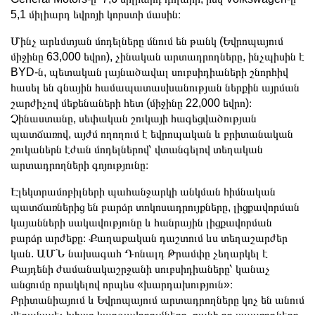
5,1 միլիարդ եվրոյի կորստի մասին։
Մինչ արևմտյան մոդելները մնում են թանկ (Եվրոպայում
միջինը 63,000 եվրո), չինական արտադրողները, ինչպիսին է
BYD-ն, պետական լայնածավալ սուբսիդիաների շնորհիվ
հասել են գնային համապատասխանության ներքին այրման
շարժիչով մեքենաների հետ (միջինը 22,000 եվրո)։
Չինաստանը, սեփական շուկայի հագեցվածության
պատճառով, այժմ ողողում է եվրոպական և բրիտանական
շուկաներն էժան մոդելներով՝ վտանգելով տեղական
արտադրողների գոյությունը։
Էլեկտրամոբիլների պահանջարկի անկման հիմնական
պատճառներից են բարձր տոկոսադրույքները, լիցքավորման
կայանների սակավությունը և հանրային լիցքավորման
բարձր արժեքը։ Քաղաքական դաշտում ևս տեղաշարժեր
կան. ԱՄՆ նախագահ Դոնալդ Թրամփը չեղարկել է
Բայդենի ժամանակաշրջանի սուբսիդիաները՝ կանաչ
անցումը որակելով որպես «խարդախություն»։
Բրիտանիայում և Եվրոպայում արտադրողները կոչ են անում