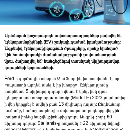
Արևմտյան խոշորագույն ավտոարտադրողները բախվել են
էլեկտրամոբիլների (EV) շուկայի դաժան իրականությանը։
Ագրեսիվ էլեկտրաֆիկացման ծրագրերը, որոնք հիմնված
էին համավարակի ժամանակաշրջանի լավատեսության
վրա, ձախողվել են՝ հանգեցնելով տասնյակ միլիարդավոր
դոլարների կորուստների։
Ford-ի գործադիր տնօրեն Ջիմ Ֆարլին խոստովանել է, որ
«սպառողն արդեն ասել է իր խոսքը»։ Ընկերությունը
տարեկան 5 միլիարդ դոլարի վնաս է կրել, իսկ դրա
էլեկտրական ստորաբաժանումը (Model-E) 2023 թվականից
ի վեր կորցրել է ավելի քան 13 միլիարդ դոլար։ Ընդհանուր
առմամբ, համաշխարհային ավտոարտադրողները վերջին
տարում իրենց հաշվեկշիռներից դուրս են գրել շուրջ 60
միլիարդ դոլար։ Stellantis-ը հայտնել է 22 միլիարդ եվրոյի,
General Motors-ը՝ 7,6 միլիարդ դոլարի, իսկ Volkswagen-ը՝