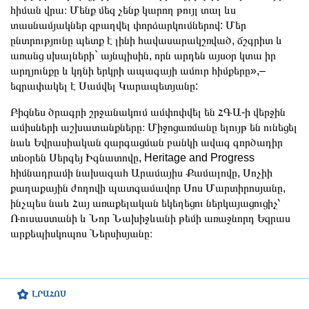
հիման վրա։ Մենք մեզ չենք կարող թույլ տալ ևս
տասնամյակներ զբաղվել փորձարկումներով: Մեր
ընտրությունը պետք է լինի հավասարակշռված, ճշգրիտ և
առանց սխալների` այնպիսին, որն արդեն այսօր կտա իր
արդյունքը և կդնի երկրի ապագայի ամուր հիմքերը»,–
եզրափակել է Սամվել Կարապետյանը:
Բիզնես ծրագրի շրջանակում ամփոփվել են ՀԳԱ-ի վերջին
ամիսների աշխատանքները։ Միջոցառմանը ելույթ են ունեցել
նաև Եվրասիական զարգացման բանկի ավագ գործադիր
տնօրեն Սերգեյ Իգնատովը, Heritage and Progress
հիմնադրամի նախագահ Արամայիս Քամալովը, Սոչիի
քաղաքային ժողովի պատգամավոր Սոս Մարտիրոսյանը,
ինչպես նաև Հայ առաքելական եկեղեցու ներկայացուցիչ՝
Ռուսաստանի և Նոր Նախիջևանի թեմի առաջնորդ Եզրաս
արքեպիսկոպոս Ներսիսյանը։
ԼՐԱՀՈՍ