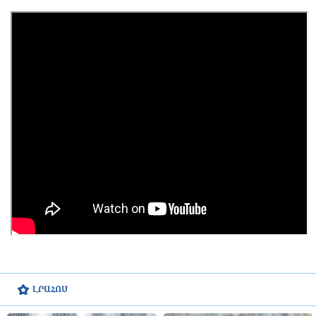
ԼՐԱՀՈՍ