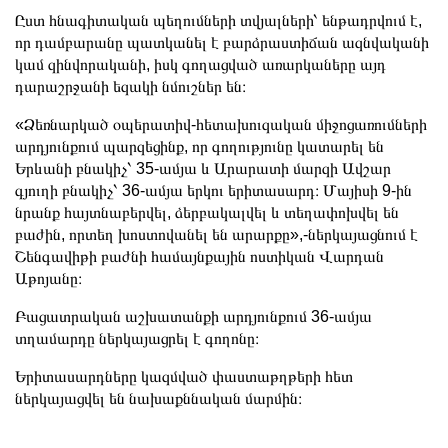
Ըստ հնագիտական պեղումների տվյալների՝ ենթադրվում է,
որ դամբարանը պատկանել է բարձրաստիճան ազնվականի
կամ զինվորականի, իսկ գողացված առարկաները այդ
դարաշրջանի եզակի նմուշներ են։
«Ձեռնարկած օպերատիվ-հետախուզական միջոցառումների
արդյունքում պարզեցինք, որ գողությունը կատարել են
Երևանի բնակիչ՝ 35-ամյա և Արարատի մարզի Ավշար
գյուղի բնակիչ՝ 36-ամյա երկու երիտասարդ։ Մայիսի 9-ին
նրանք հայտնաբերվել, ձերբակալվել և տեղափոխվել են
բաժին, որտեղ խոստովանել են արարքը»,-ներկայացնում է
Շենգավիթի բաժնի համայնքային ոստիկան Վարդան
Աթոյանը։
Բացատրական աշխատանքի արդյունքում 36-ամյա
տղամարդը ներկայացրել է գողոնը։
Երիտասարդները կազմված փաստաթղթերի հետ
ներկայացվել են նախաքննական մարմին։