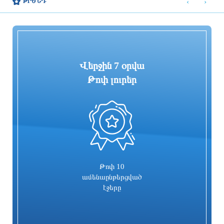
‹
›
ԹՐԵՆԴ
հնարավոր է կարկուտ
ամենամեծը մի քանի տասնամյակի
ընթացքում
9 ժամ առաջ
9 ժամ առաջ
Վերջին 7 օրվա
Թոփ լուրեր
0
«ՑԱՅԳ» հեռուստաընկերությունն
Հիմնանորոգվում է Սևան-Մարտունի-
իրականացնում է «Շիրակցու խոսք»
Վարդենիս-ՀՀ սահման
ծրագիրը
ավտոճանապարհի մի հատվածը
9 ժամ առաջ
9 ժամ առաջ
Թոփ 10
ամենաընթերցված
էջերը