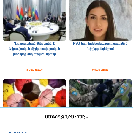
Ղրղզստանում մեկնարկել է
ԲՏԱ նոր փոխնախարարը սովորել է
Եվրասիական միջկառավարական
Նիդերլանդներում
խորհրդի նեղ կազմով նիստը
8 ժամ առաջ
9 ժամ առաջ
ԱՄԲՈՂՋ ԼՐԱՀՈՍԸ »
ՀՀ շրջանների մեծ մասում սպասվում է
Շվեդիայում 2026 թվականին
կարճատև անձրև և ամպրոպ,
զորակոչիկների թիվը կլինի