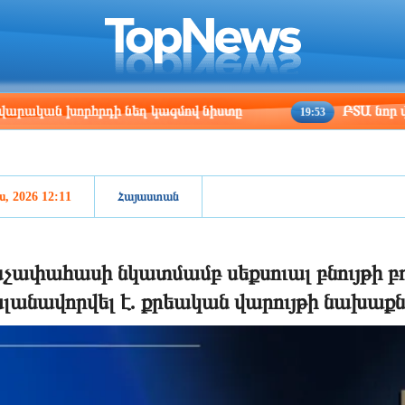
ris
Los Angeles
Beijing
Yerevan
:33
16:33
07:33
03:33
խորհրդի նեղ կազմով նիստը
ԲՏԱ նոր փոխնախա
19:53
ս, 2026 12:11
Հայաստան
չափահասի նկատմամբ սեքսուալ բնույթի բռ
լանավորվել է. քրեական վարույթի նախաքնն