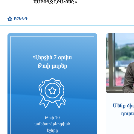
ԱՄԲՈՂՋ ԼՐԱՀՈՍԸ »
5 ժամ առաջ
Շինարարական աշխատանքների
ԹՐԵՆԴ
պատճառով Խանջյանի մի
հատվածը փակ կլինի, Տ4-ի
երթուղին էլ կփոխվի
5 ժամ առաջ
Ընտրական բնույթի
Վերջին 7 օրվա
հանցագործությունների դեպքերի
առթիվ նախաձեռնվել է 209
Թոփ լուրեր
քրեական վարույթ
5 ժամ առաջ
0
Սա կարելի է որպես
մարտահրավեր դիտարկել
Մենք մի
5 ժամ առաջ
դուրս
Թոփ 10
Չուամենին և Կամավինգան
ամենաընթերցված
գերադասում են մնալ Մադրիդում
էջերը