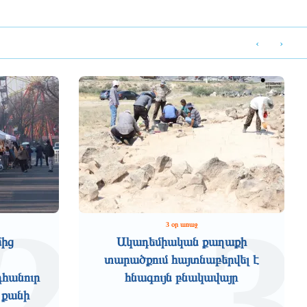
‹
›
2
3
3 օր առաջ
մից
Ակադեմիական քաղաքի
տարածքում հայտնաբերվել է
դհանուր
հնագույն բնակավայր
 քանի