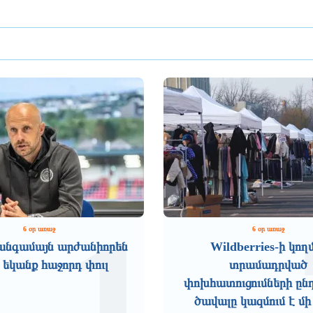
1
6 օր առաջ
6 օր առաջ
անգամայն արժանիորեն
Wildberries-ի կող
 եկանք հաջորդ փուլ
տրամադրված
փոխհատուցումների ըն
ծավալը կազմում է մի