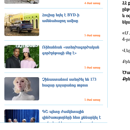
ՀՀ 
4 ժամ առաջ
ընթ
Հուլիսը եղել է BYD-ի
և օ
ամենահաջող ամիսը
նկա
«Մ.
5 ժամ առաջ
4-ր
Ռիհաննան «ստեղծագործական
Վեր
գործընթացի մեջ է»
Քրե
5 ժամ առաջ
Ծան
Քրե
Չինաստանում ստեղծել են 173
հազար դոլարանոց ռոբոտ
5 ժամ առաջ
ԳՇ պետը ժամկետային
զինծառայողների հետ քննարկել է
բանակում կարգապահության
բարձրացման հարցերը