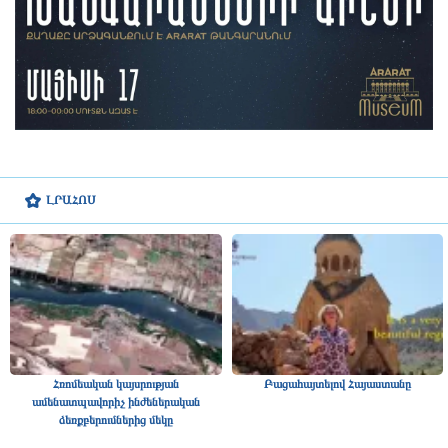
ԼՐԱՀՈՍ
Հռոմեական կայսրության
Բացահայտելով Հայաստանը
ամենատպավորիչ ինժեներական
ձեռքբերումներից մեկը