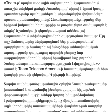
«Team-ը՝ որպես ազգային օպերատոր և Հայաստանում
առաջին տելեկոմ ցանցի ժառանգորդ՝ սիրով է կրում կապի
պատմությունը պահպանելու և սերունդներին փոխանցելու
պատասխանատվությունը: Հեռահաղորդակցությունը մեր
երկրում իսկապես հետաքրքիր ու բազմաշերտ ճանապարհ է
անցել՝ նշանակալի դերակատարում ունենալով
Հայաստանում տեխնոլոգիաների զարգացման համար: Այդ
ողջ ճանապարհը ներկայացնում ենք թանգարանում՝
պարբերաբար համալրելով նմուշները անհավանական
արագությամբ զարգացող ոլորտին բնորոշ նոր
սարքավորումներով և սիրով հրավիրում ենք բոլորին
ծանոթանալու հեռահաղորդակցության էվոլյուցիային»,-
ասում է Team Telecom Armenia-ի հասարակայնության հետ
կապերի բաժնի ղեկավար Գրիգորի Յուրինը:
Տարվա ամենաթանգարանային օրերին Կապի թանգարանը
խոստանում է ապահովել ինտերակտիվ ու հիշարժան
փորձառություն. այցելուները կարող են պրոֆեսիոնալ
էքսկուրսավարի ուղեկցությամբ ոչ միայն ուսումնասիրել,
այլև փորձարկել տասնամյակների վաղեմության տարբեր
սարքավորումների աշխատանքը՝ զգալով տեխնոլոգիական