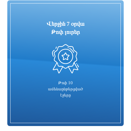
8 ժամ առաջ
8 ժամ առաջ
Վերջին 7 օրվա
Թոփ լուրեր
0
Արաղչին կայցելի Պակիստան
4 մեդալ՝ մաթեմատիկական
միջազգային ուսանողական
օլիմպիադայում
8 ժամ առաջ
8 ժամ առաջ
Թոփ 10
ամենաընթերցված
էջերը