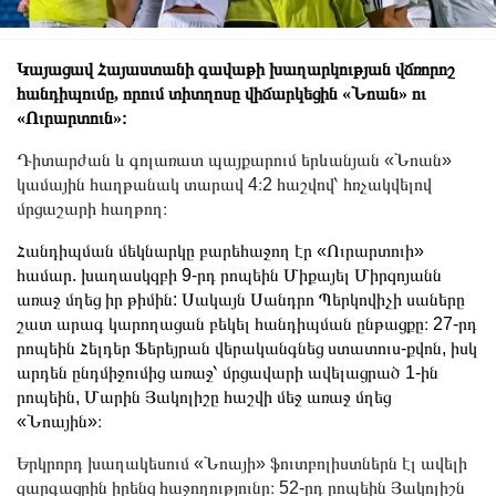
Կայացավ Հայաստանի գավաթի խաղարկության վճռորոշ
հանդիպումը, որում տիտղոսը վիճարկեցին «Նոան» ու
«Ուրարտուն»։
Դիտարժան և գոլառատ պայքարում երևանյան «Նոան»
կամային հաղթանակ տարավ 4։2 հաշվով՝ հռչակվելով
մրցաշարի հաղթող։
​Հանդիպման մեկնարկը բարեհաջող էր «Ուրարտուի»
համար. խաղասկզբի 9-րդ րոպեին Միքայել Միրզոյանն
առաջ մղեց իր թիմին: Սակայն Սանդրո Պերկովիչի սաները
շատ արագ կարողացան բեկել հանդիպման ընթացքը։ 27-րդ
րոպեին Հելդեր Ֆերեյրան վերականգնեց ստատուս-քվոն, իսկ
արդեն ընդմիջումից առաջ՝ մրցավարի ավելացրած 1-ին
րոպեին, Մարին Յակոլիշը հաշվի մեջ առաջ մղեց
«Նոային»։
​Երկրորդ խաղակեսում «Նոայի» ֆուտբոլիստներն էլ ավելի
զարգացրին իրենց հաջողությունը։ 52-րդ րոպեին Յակոլիշն