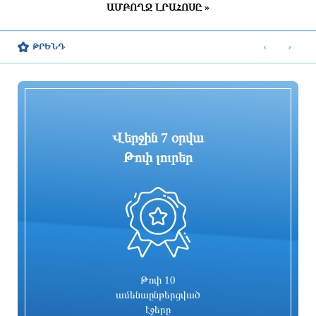
ԱՄԲՈՂՋ ԼՐԱՀՈՍԸ »
Քննարկվել են Հայաստանի հետ
Կառավարությունը հաստատել է
համատեղ ծրագրերի իրականացման
2026/2027 ուսումնական տարվա
‹
›
ԹՐԵՆԴ
հնարավորությունները
կլինիկական օրդինատուրայի անվճար
տեղերը
4 ժամ առաջ
4 ժամ առաջ
Վերջին 7 օրվա
Թոփ լուրեր
0
Վարչապետ Փաշինյանի ելույթը
Հրդեհ է բռնկվել Սիլիկյան թաղամասի
Եվրասիական միջկառավարական
հարևանությամբ գտնվող
խորհրդի նիստին
աղբավայրում․ ՆԳՆ
4 ժամ առաջ
4 ժամ առաջ
Թոփ 10
ամենաընթերցված
էջերը