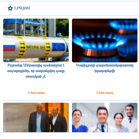
ԼՐԱՀՈՍ
Բրյուսելը Անկարայից պահանջում է
Սարիգյուղի գազամատակարարումը
ապացույցներ, որ տարանցվող գազը
կդադարեցվի
ռուսական չէ
4 ժամ առաջ
4 ժամ առաջ