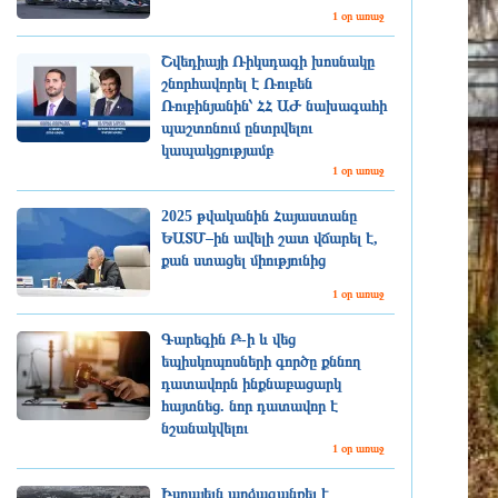
1 օր առաջ
Շվեդիայի Ռիկսդագի խոսնակը
շնորհավորել է Ռուբեն
Ռուբինյանին՝ ՀՀ ԱԺ նախագահի
պաշտոնում ընտրվելու
կապակցությամբ
1 օր առաջ
2025 թվականին Հայաստանը
ԵԱՏՄ–ին ավելի շատ վճարել է,
քան ստացել միությունից
1 օր առաջ
Գարեգին Բ-ի և վեց
եպիսկոպոսների գործը քննող
դատավորն ինքնաբացարկ
հայտնեց. նոր դատավոր է
նշանակվելու
1 օր առաջ
Իսրայելն արձագանքել է