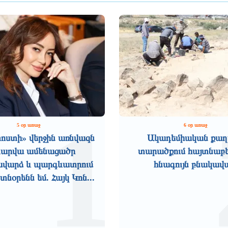
1
5 օր առաջ
6 օր առաջ
ոստի» վերջին առնվազն
Ակադեմիական քաղ
տարվա ամենացածր
տարածքում հայտնաբե
վարձ և պարգևատրում
հնագույն բնակավ
նօրենն եմ. Հայկ Կոն...