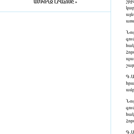
շրջ
ԱՄԲՈՂՋ ԼՐԱՀՈՍԸ »
Դատախազությունն
կար
«Արարատցեմենտ»-ի
այն
սեփականության իրավունքով
առ
պատկանող մարզադպրոցի
ձեռքբերման գործընթացում
Նու
հայտնաբերել է մի շարք
գու
խախտումներ
1 օր առաջ
հակ
Հոր
«Նավասարդը»՝ 5 տարեկան․
պատ
Սիսիանում հայ-իրանական
շար
փառատոնը կանցկացվի երկօրյա
ձևաչափով
Գ.Ա
1 օր առաջ
հրա
ամբ
ՀՀ ԱԱԾ սահմանապահ զորքերի
պատվիրակության այցը Լիտվա
Նու
գու
1 օր առաջ
հակ
Հոր
ՀԷՑ-ում հաշվիչների գնման
մրցույթից 500 մլն դրամից ավելի
Գ.Մ