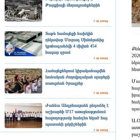
Թուրքիայի մեղադրանքներին
1 օր առաջ
Տաթև համայնքի նախկին
ղեկավար Մուրադ Սիմոնյանից
կբռնագանձվի 4 միլիոն 454
Քնն
հազար դրամ
202
1 օր առաջ
նկա
հետ
Համայնքներում կիրականացվեն
հունական ժողովրդական պարերի
Մաս
ուսուցման ծրագրեր
հար
1 օր առաջ
իրա
հակ
Ժաննա Անդրեասյանն ընդունել է
պահ
աշխարհի Մ17 առաջնությունում
հաջողությամբ հանդես եկած հայ
Ա.Օ
պատանի ըմբիշներին
ստո
1 օր առաջ
բաշ