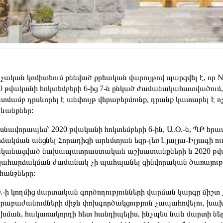
չական կոմիտեում քննված քրեական վարույթով պարզվել է, որ 
0 թվականի հոկտեմբերի 6-ից 7-ն ընկած ժամանակահատվածու
տմամբ դրսևորել է անփույթ վերաբերմունք, դրանք կատարել է 
ևանքներ:
նավորապես՝ 2020 թվականի հոկտեմբերի 6-ին, Ա.Օ.-ն, ՊԲ հր
ձակման անցնել Հորադիզի արևմտյան եզր-լեռ Լյալյա-Իլյագի ուղ
կանացված նախապատրաստական աշխատանքների և 2020 թվակա
ահարձակման ժամանակ չի պահպանել զինվորական ծառայութ
անջները:
.-ի կողմից մարտական գործողությունների վարման կարգը ճիշ
րաբաժանումների միջև փոխգործակցություն չապահովելու, խախ
խման, հակառակորդի հետ հանդիպելիս, ինչպես նաև մարտի ներ