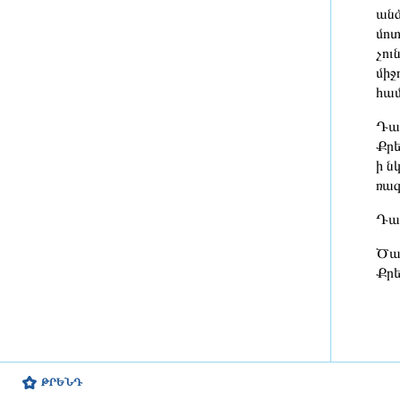
խնայողություն է արձանագրվել
անձ
մոտ
1 օր առաջ
չու
միջ
Հայաստանում էբոլայի
ներթափանցման վտանգը ցածր է.
համ
ՀՎԿԱԿ
Դատ
1 օր առաջ
Քրե
ի ն
Վայոց ձորի քրեական
ռազ
ոստիկանները դանակահարության
դեպք են բացահայտել․
Դատ
կատարվում է նախաքննություն
1 օր առաջ
Ծան
Քրե
Մեկնարկել է Գարեգին Բ-ի և վեց
եպիսկոպոսների վերաբերյալ
քրեական գործով առաջին
դատական նիստը
1 օր առաջ
ԹՐԵՆԴ
ԵՄ-ն նոր պատժամիջոցներ է