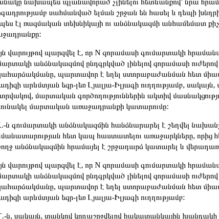
անակը նախապես պլանավորած չլինելու հետևանքով՝ նրա հրա
գադրությամբ սահմանված ելման շրջան են հասել և դեպի խնդ
պես էլ ռազմական տեխնիկայի ու անձնակազմի անհամեմատ քի
աջադրանքը:
յն վարույթով պարզվել է, որ N զորամասի գումարտակի հրամա
մարտակի անձնակազմով ընդգրկված լինելով զորամասի ուժերով
ահարձակմանը, պարտավոր է եղել ստորաբաժանման հետ միասին,
ադիզի արևմտյան եզր-լեռ Լյալյա-Իլյագի ուղղությամբ, սակայն,
րվակով, մարտական գործողություններին ակտիվ մասնակցությու
ունակել մարտական առաջադրանքի կատարումը:
.-ն գումարտակի անձնակազմին հանձնարարել է շեղվել նախան
մանատարության հետ կապ հաստատելու առաջարկները, որից հե
ողջ անձնակազմին հրամայել է շրջադարձ կատարել և վերադառ
յն վարույթով պարզվել է, որ N զորամասի գումարտակի հրամա
մարտակի անձնակազմով ընդգրկված լինելով զորամասի ուժերով
ահարձակմանը, պարտավոր է եղել ստորաբաժանման հետ միասին,
ադիզի արևմտյան եզր-լեռ Լյալյա-Իլյագի ուղղությամբ:
.-ն, սակայն, տանկով կողաշրջվելով հակատանկային խանդակի 