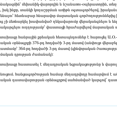
նակազմին՝ մեխանիկ-վարորդին և նշանառու-օպերատորին, տե
, իսկ ինքը, տանկի կողաշրջման առիթն օգտագործելով, իրակա
նենալու՝ հետևաբար հնարավոր մարտական գործողություններից 
ոց չի ձեռնարկել խափանված ղեկավարումը վերականգնելու և ե
ակարգելու ուղղությամբ՝ փաստացի հրաժարվելով մարտական
ախազը հանրային քրեական հետապնդումներ է հարուցել Ա.Օ.-ի
ական օրենսգրքի 376-րդ հոդվածի 3-րդ մասով (անփույթ վերաբե
կատմամբ՝ 364-րդ հոդվածի 3-րդ մասով (զինվորական ծառայութ
մական դրության ժամանակ):
ախազը հաստատել է մեղադրական եզրակացությունը և վարույթ
ուցում. հանցագործության համար մեղադրվողը համարվում է ան
ական դատավարության օրենսգրքով սահմանված կարգով` դատա