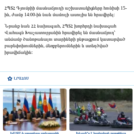
ՀՊՏՀ Գյումրիի մասնաճյուղի աշխատակիցները հունիսի 15-
ին, ժամը 14։00-ին նաև մամուլի ասուլիս են հրավիրել։
Նրանք նաև ՀՀ նախագահ, ՀՊՏՀ խորհրդի նախագահ
Վահագն Խաչատուրյանին հրավիրել են մասնաճյուղ՝
անձամբ ծանոթանալու տարիների ընթացքում կատարված
բարեփոխումներին, ձեռքբերումներին և ստեղծված
իրավիճակին:
ԼՐԱՀՈՍ
ԵԱՏՄ-ի արտոնյալ առևտրային
Ինչպե՞ս է հայկական քարթինգը