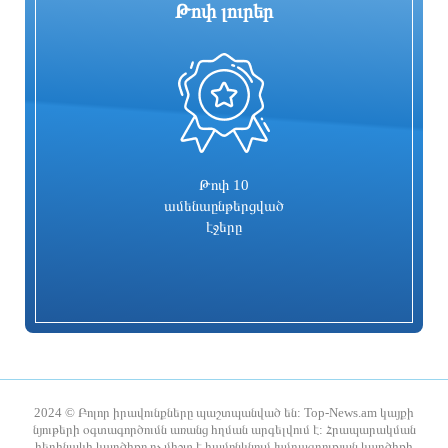
Թոփ լուրեր
0
Գարեգին Բ-ի և վեց եպիսկոպոսների
Իսրայելն արձագանքել է Թուրքիայի
գործը քննող դատավորն
մեղադրանքներին
ինքնաբացարկ հայտնեց. նոր
դատավոր է նշանակվելու
2 ժամ առաջ
2 ժամ առաջ
Թոփ 10
ամենաընթերցված
էջերը
Տաթև համայնքի նախկին ղեկավար
Համայնքներում կիրականացվեն
Մուրադ Սիմոնյանից կբռնագանձվի 4
հունական ժողովրդական պարերի
միլիոն 454 հազար դրամ
ուսուցման ծրագրեր
2024 © Բոլոր իրավունքները պաշտպանված են: Top-News.am կայքի
նյութերի օգտագործումն առանց հղման արգելվում է: Հրապարակման
հեղինակի կարծիքը ոչ միշտ է համընկնում խմբագրության կարծիքի