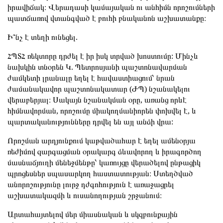
իրավիճակ։ Վերադասի կամայական ու անհիմն որոշումների
պատճառով վտանգված է բուհի բնականոն աշխատանքը։
Ի՞նչ է տեղի ունեցել.
ՀՊՏՀ ռեկտորը դրժել է իր իսկ տրված խոստումը: Մինչև
նախկին տնօրեն Կ. Պետրոսյանի պաշտոնավարման
ժամկետի լրանալը եղել է հավաստիացում՝ նրան
ժամանակավոր պաշտոնակատար (ԺՊ) նշանակելու
վերաբերյալ։ Սակայն նշանակման օրը, առանց որևէ
հիմնավորման, որոշումը միակողմանիորեն փոխվել է, և
պարտականությունները դրվել են այլ անձի վրա:
Որոշման արդյունքում կաթվածահար է եղել ամենօրյա
ռեժիմով զարգացման օրակարգ ձևավորող և իրագործող
մասնաճյուղի մենեջմենթը՝ կառույցը վերածելով ընթացիկ
պրոցեսներ սպասարկող հաստատության։ Ստեղծված
անորոշությունը լուրջ դժգոհություն է առաջացրել
աշխատակազմի և ուսանողության շրջանում։
Արտահայտելով մեր միասնական և սկզբունքային