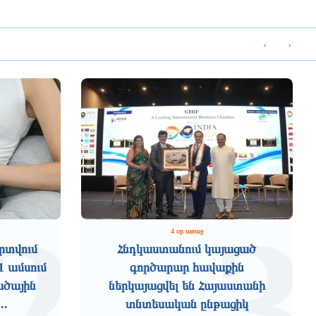
‹
›
2
3
4 օր առաջ
րտվում
Հնդկաստանում կայացած
1 ամսում
գործարար հավաքին
ածային
ներկայացվել են Հայաստանի
..
տնտեսական ընթացիկ