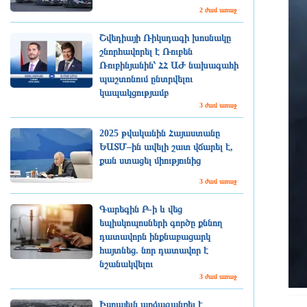
2 ժամ առաջ
Շվեդիայի Ռիկսդագի խոսնակը
շնորհավորել է Ռուբեն
Ռուբինյանին՝ ՀՀ ԱԺ նախագահի
պաշտոնում ընտրվելու
կապակցությամբ
3 ժամ առաջ
2025 թվականին Հայաստանը
ԵԱՏՄ–ին ավելի շատ վճարել է,
քան ստացել միությունից
3 ժամ առաջ
Գարեգին Բ-ի և վեց
եպիսկոպոսների գործը քննող
դատավորն ինքնաբացարկ
հայտնեց. նոր դատավոր է
նշանակվելու
3 ժամ առաջ
Իսրայելն արձագանքել է