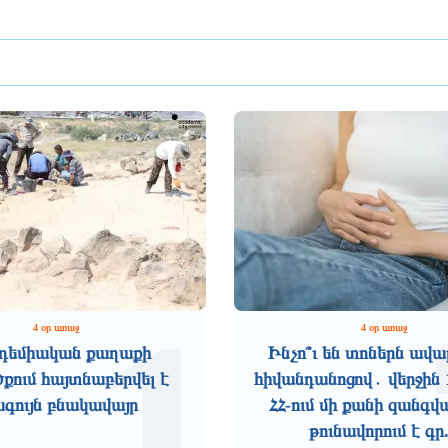
1
4 օր առաջ
4 օր առաջ
դեմիական քաղաքի
Ինչո՞ւ են տոներն ավա
ում հայտնաբերվել է
հիվանդանոցով․ վերջին 
ագույն բնակավայր
ՀՀ-ում մի քանի զանգվ
թունավորում է գր.