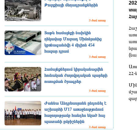
202
Թուրքիայի մեղադրանքներին
տար
Հայ
3 ժամ առաջ
Հաշ
Տաթև համայնքի նախկին
առա
ղեկավար Մուրադ Սիմոնյանից
առա
կբռնագանձվի 4 միլիոն 454
նրա
հազար դրամ
(նա
3 ժամ առաջ
Առա
Համայնքներում կիրականացվեն
ՀՀ-
հունական ժողովրդական պարերի
ուսուցման ծրագրեր
Միև
3 ժամ առաջ
մշա
զար
Ժաննա Անդրեասյանն ընդունել է
աշխարհի Մ17 առաջնությունում
հաջողությամբ հանդես եկած հայ
պատանի ըմբիշներին
3 ժամ առաջ