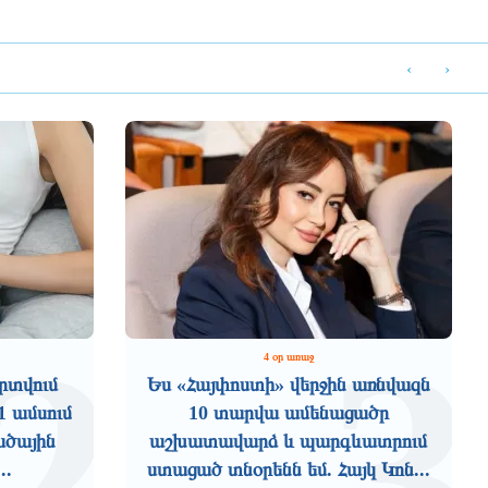
‹
›
2
3
4 օր առաջ
րտվում
Ես «Հայփոստի» վերջին առնվազն
1 ամսում
10 տարվա ամենացածր
ածային
աշխատավարձ և պարգևատրում
..
ստացած տնօրենն եմ. Հայկ Կոն...