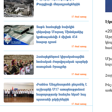
Թուրքիայի մեղադրանքներին
17 ժամ առաջ
Էկո
Տաթև համայնքի նախկին
«20
ղեկավար Մուրադ Սիմոնյանից
Արդ
կբռնագանձվի 4 միլիոն 454
հազար դրամ
կնպ
17 ժամ առաջ
համ
Համայնքներում կիրականացվեն
Միա
հունական ժողովրդական պարերի
նպա
ուսուցման ծրագրեր
17 ժամ առաջ
Հար
Ժաննա Անդրեասյանն ընդունել է
Ինչ
աշխարհի Մ17 առաջնությունում
առև
հաջողությամբ հանդես եկած հայ
պատանի ըմբիշներին
17 ժամ առաջ