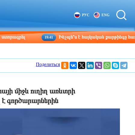
Tbilisi
Moscow
РУС
ENG
16:01
15:01
րել
Ինչպե՞ս է հայկական քարթինգը հաղթահարու
19:41
Поделиться
իայի միջև ուղիղ առևտրի
 է գործարարներին