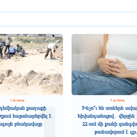
1
5 օր առաջ
5 օր առաջ
դեմիական քաղաքի
Ինչո՞ւ են տոներն ավա
ում հայտնաբերվել է
հիվանդանոցով․ վերջին 
ագույն բնակավայր
ՀՀ-ում մի քանի զանգվ
թունավորում է գր.