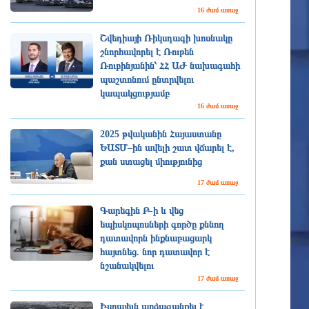
16 ժամ առաջ
Շվեդիայի Ռիկսդագի խոսնակը
շնորհավորել է Ռուբեն
Ռուբինյանին՝ ՀՀ ԱԺ նախագահի
պաշտոնում ընտրվելու
կապակցությամբ
16 ժամ առաջ
2025 թվականին Հայաստանը
ԵԱՏՄ–ին ավելի շատ վճարել է,
քան ստացել միությունից
17 ժամ առաջ
Գարեգին Բ-ի և վեց
եպիսկոպոսների գործը քննող
դատավորն ինքնաբացարկ
հայտնեց. նոր դատավոր է
նշանակվելու
17 ժամ առաջ
Իսրայելն արձագանքել է