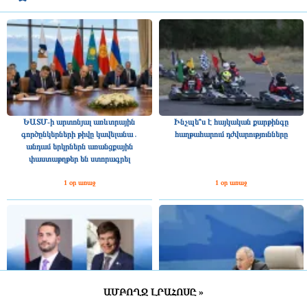
ԵԱՏՄ-ի արտոնյալ առևտրային
Ինչպե՞ս է հայկական քարթինգը
գործընկերների թիվը կավելանա․
հաղթահարում դժվարությունները
անդամ երկրներն առանցքային
փաստաթղթեր են ստորագրել
1 օր առաջ
1 օր առաջ
ԱՄԲՈՂՋ ԼՐԱՀՈՍԸ »