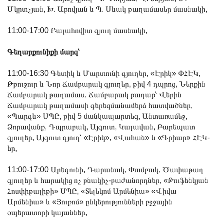
Մկրտչյան, Խ. Աբովյան և Պ. Սևակ թաղամասեր մասնակի,
11:00-17:00 Բալահովիտ գյուղ մասնակի,
Գեղարքունիքի մարզ՝
11:00-16:30 Գետիկ և Մարտունի գյուղեր, «Էրիկ» ՓՀԷԿ,
Թթուջուր և Նոր Ճամբարակ գյուղեր, թիվ 4 դպրոց, Ներքին
Ճամբարակ թաղամաս, Ճամբարակ քաղաք՝ Վերին
Ճամբարակ թաղամասի գերեզմանամերձ հատվածներ,
«Պարգև» ՍՊԸ, թիվ 5 մանկապարտեզ, Անտառամեջ,
Ձորավանք, Դպրաբակ, Այգուտ, Կալավան, Բարեպատ
գյուղեր, Այգուտ գյուղ՝ «Էրիկ», «Վահան» և «Գրիար» ՀԷԿ-
եր,
11:00-17:00 Արեգունի, Դարանակ, Փամբակ, Ծափաթաղ
գյուղեր և հարակից ոչ բնակիչ-բաժանորդներ, «Թուֆենկյան
Հոսփիթալիթի» ՍՊԸ, «Տելեկոմ Արմենիա» «Վիվա
Արմենիա» և «Յուքոմ» ընկերությունների բջջային
օպերատորի կայաններ,