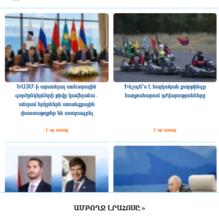
ԵԱՏՄ-ի արտոնյալ առևտրային
Ինչպե՞ս է հայկական քարթինգը
գործընկերների թիվը կավելանա․
հաղթահարում դժվարությունները
անդամ երկրներն առանցքային
փաստաթղթեր են ստորագրել
1 օր առաջ
1 օր առաջ
ԱՄԲՈՂՋ ԼՐԱՀՈՍԸ »
Շվեդիայի Ռիկսդագի խոսնակը
2025 թվականին Հայաստանը ԵԱՏՄ–