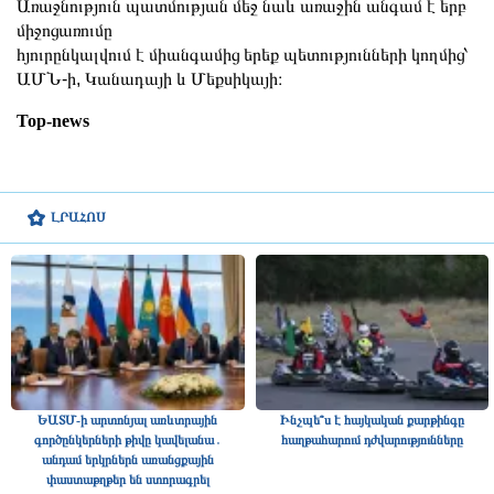
Առաջնություն պատմության մեջ նաև առաջին անգամ է երբ
միջոցառումը
հյուրընկալվում է միանգամից երեք պետությունների կողմից՝
ԱՄՆ-ի, Կանադայի և Մեքսիկայի։
Top-news
ԼՐԱՀՈՍ
ԵԱՏՄ-ի արտոնյալ առևտրային
Ինչպե՞ս է հայկական քարթինգը
գործընկերների թիվը կավելանա․
հաղթահարում դժվարությունները
անդամ երկրներն առանցքային
փաստաթղթեր են ստորագրել