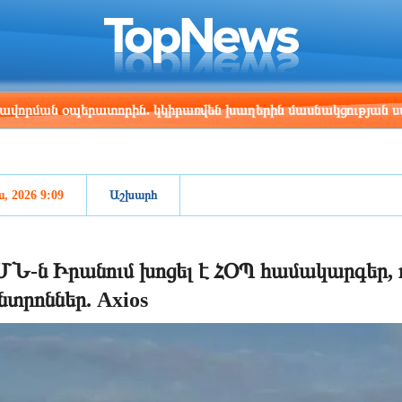
ris
Los Angeles
Beijing
Yerevan
:12
00:12
15:12
11:12
 օպերատորին. կկիրառվեն խաղերին մասնակցության սահմանա
ս, 2026 9:09
Աշխարհ
Ն-ն Իրանում խոցել է ՀՕՊ համակարգեր,
նտրոններ. Axios