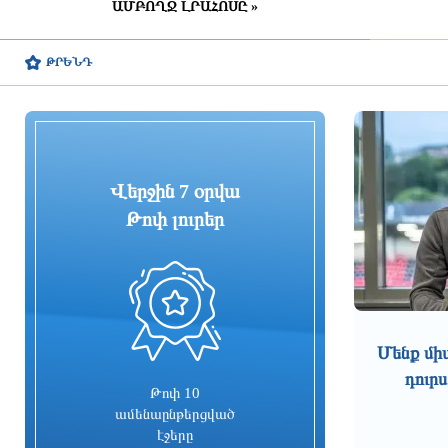
Իրանի եւ Օմանի միջեւ
ԱՄԲՈՂՋ ԼՐԱՀՈՍԸ »
համաձայնագիրը Թեհրանին
Հորմուզի նեղուցը վերահսկելու
ԹՐԵՆԴ
իրավունք կտա. Reuters
3 ժամ առաջ
ՀՀ ԱԺ իններորդ գումարման
առաջին նստաշրջան - 06.08.2026
Վերջին 7 օրվա
3 ժամ առաջ
Թոփ լուրեր
Թրամփը Պենտագոնի ղեկավարից
պարզաբանումներ է պահանջել
0
3 ժամ առաջ
Պակիստանի, Հայաստանի եւ ողջ
Մենք մի
Կովկասի միջեւ մեծ հեռանկարներ
դուրս
է տեսնում ՌԴ-ում Իսլամաբադի
Թոփ 10
դեսպանը
ամենաընթերցված
3 ժամ առաջ
էջերը