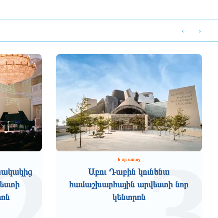
‹
›
2
3
6 օր առաջ
նակակից
Աբու Դաբին կունենա
վեստի
համաշխարհային արվեստի նոր
րոն
կենտրոն