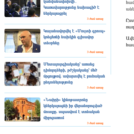
կանվանափոխվի․
համ
Կառավարությունը նախագիծ է
անե
ներկայացրել
3 ժամ առաջ
Ըստ
ռադ
Կալանավորվել է «Մուլտի գրուպ»
կոնցեռնի նախկին գլխավոր
Ավե
տնօրենը
հաս
3 ժամ առաջ
Մետալուրգիականը՝ առանց
դիմորդների, բժշկականը՝ մեծ
մրցույթով. ավարտվել է բուհական
ընդունելությունը
3 ժամ առաջ
«Նաիրի» կինոթատրոնը
կներկայացնի իր վերանորոգված
մուտքը. սպասվում է տոնական
միջոցառում
3 ժամ առաջ