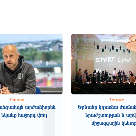
1
6 օր առաջ
6 օր առաջ
անգամայն արժանիորեն
Երևանը կդառնա ժամա
 եկանք հաջորդ փուլ
երաժշտության և ար
միջազգային կենտ