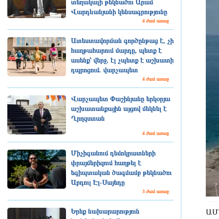
տեղակալի թեկնածու Արամ
Վարդևանյանի կենսագրությունը
4 ժամ առաջ
Ատեստավորման գործընթաց է, չի
հաղթահարում մարդը, պետք է
ասենք՝ վերջ, էլ չպետք է աշխատի
դպրոցում. վարչապետ
4 ժամ առաջ
Վարչապետ Փաշինյանը երկօրյա
աշխատանքային այցով մեկնել է
Ղրղզստան
4 ժամ առաջ
Միչիգանում դեմոկրատների
փրայմերիզում հաղթել է
եգիպտական ծագմամբ թեկնածու
Աբդուլ Էլ-Սայեդը
3 ժամ առաջ
Երեք նախարարություն
ԱՄՆ