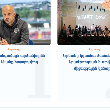
1
6 օր առաջ
6 օր առաջ
անգամայն արժանիորեն
Երևանը կդառնա ժամա
 եկանք հաջորդ փուլ
երաժշտության և ար
միջազգային կենտ