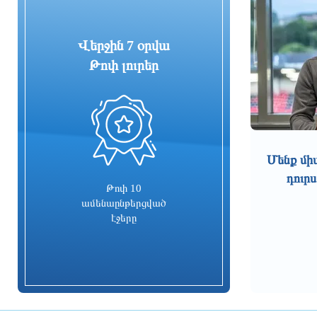
Բենզալցակայանում տեղի է
ունեցել պայթյուն. կա 2 տուժած
Վերջին 7 օրվա
2 ժամ առաջ
Թոփ լուրեր
Բերդ համայնքին կվերադարձվի
5.9 հա մակերեսով 3 հողամաս
0
2 ժամ առաջ
Մենք մի
Երևանում ծառեր են կոտրվել և
դուրս
ընկել ավտոմեքենաների վրա
Թոփ 10
ամենաընթերցված
մեկ ժամ առաջ
էջերը
Վինիսիուսը ջնջել է Ռեալի հետ
կապված բոլոր լուսանկարներն ու
գրառումները
մեկ ժամ առաջ