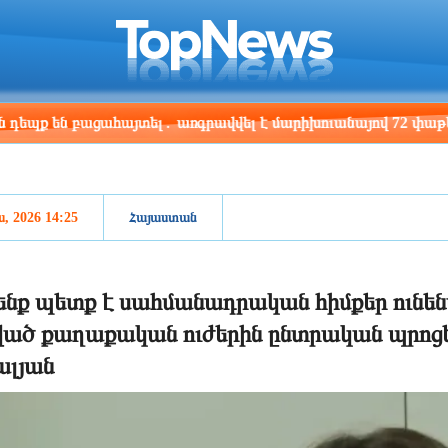
ris
Los Angeles
Beijing
Yerevan
:18
05:18
20:18
16:18
ն բացահայտել․ առգրավվել է մարիխուանայով 72 փաթեթ
ս, 2026 14:25
Հայաստան
նք պետք է սահմանադրական հիմքեր ունենա
ած քաղաքական ուժերին ընտրական պրոցես
լյան