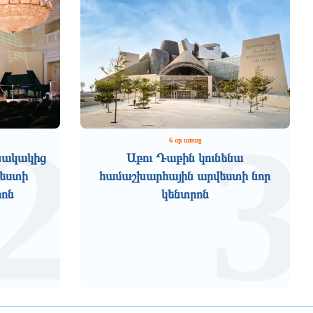
2
3
6 օր առաջ
նակակից
Աբու Դաբին կունենա
վեստի
համաշխարհային արվեստի նոր
րոն
կենտրոն