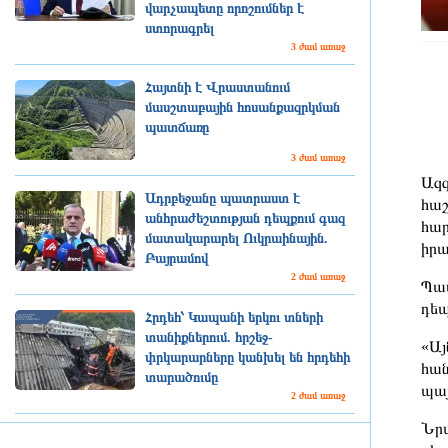
վարչապետը որոշումներ է
ստորագրել
3 ժամ առաջ
Հայտնի է Վրաստանում
մասշտաբային հոսանքազրկման
պատճառը
3 ժամ առաջ
Ազգ
Ադրբեջանը պատրաստ է
հա
անհրաժեշտության դեպքում գազ
հար
մատակարարել Ուկրաինային.
իրա
Բայրամով
2 ժամ առաջ
Պատ
դեպ
Հրդեհ՝ Կապանի երկու տների
տանիքներում. հրշեջ-
«Այ
փրկարարները կանխել են հրդեհի
հան
տարածումը
պայ
2 ժամ առաջ
Նրա
Ռուսաստանը հայտնել է