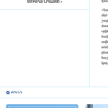
դեպ
ԱՄԲՈՂՋ ԼՐԱՀՈՍԸ »
ուկրաինական ավելի քան 600
անօդաչու թռչող սարք խոցելու
«Ես
մասին
մեծ
2 ժամ առաջ
շար
մտա
Քրիստիննե Գրիգորյանը
օրի
վերանշանակվել է արտաքին
հետախուզության ծառայության
նախ
պետի պաշտոնում
տվե
2 ժամ առաջ
ուն
ընտ
Ռուսաստանը պետք է
հաշ
երկարատեւ ռազմական
կող
գործողությունների պատրաստ
լինի
2 ժամ առաջ
Որքան է կազմում ՀՀ մշտական
բնակչությունը
ԹՐԵՆԴ
2 ժամ առաջ