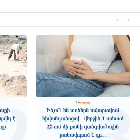
‹
›
2
3
5 օր առաջ
աքի
Ինչո՞ւ են տոներն ավարտվում
րվել է
հիվանդանոցով․ վերջին 1 ամսում
այր
ՀՀ-ում մի քանի զանգվածային
թունավորում է գր...