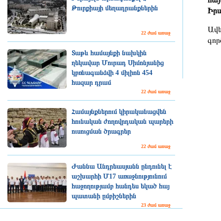
Թուրքիայի մեղադրանքներին
Իրա
Ավե
22 ժամ առաջ
գոր
Տաթև համայնքի նախկին
ղեկավար Մուրադ Սիմոնյանից
կբռնագանձվի 4 միլիոն 454
հազար դրամ
22 ժամ առաջ
Համայնքներում կիրականացվեն
հունական ժողովրդական պարերի
ուսուցման ծրագրեր
22 ժամ առաջ
Ժաննա Անդրեասյանն ընդունել է
աշխարհի Մ17 առաջնությունում
հաջողությամբ հանդես եկած հայ
պատանի ըմբիշներին
23 ժամ առաջ