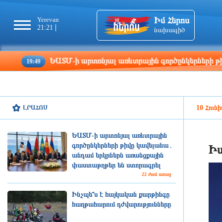
Իմ Հերոս
Yerevan
Tbilisi
Moscow
Pa
21:21
21:21
20:21
19
նախագիծ
ԵԱՏՄ-ի արտոնյալ առևտրային գործընկերների թիվը կավ
9:49
ԼՐԱՀՈՍ
10 Հունի
ԵԱՏՄ-ի արտոնյալ առևտրային
գործընկերների թիվը կավելանա․
Իս
անդամ երկրներն առանցքային
փաստաթղթեր են ստորագրել
22 ժամ առաջ
Ինչպե՞ս է հայկական քարթինգը
հաղթահարում դժվարությունները