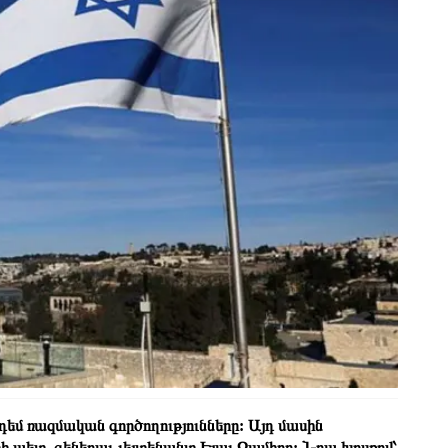
մ ռազմական գործողությունները: Այդ մասին
 պետ, գեներալ-լեյտենանտ Էյալ Զամիրը: Նրա խոսքով՝