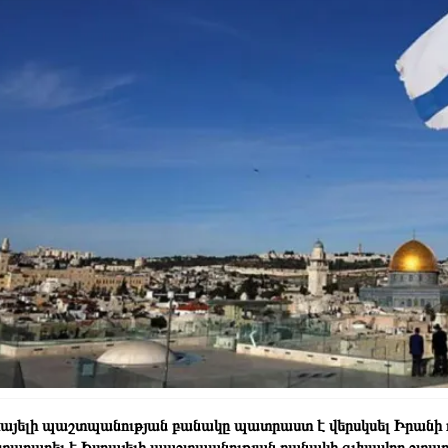
այելի պաշտպանության բանակը պատրաստ է վերսկսել Իրանի դե
տարարել է Իսրայելի պաշտպանության բանակի գլխավոր շտաբի