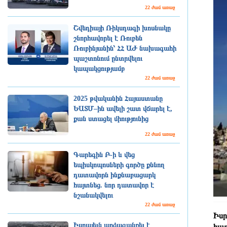
22 ժամ առաջ
Շվեդիայի Ռիկսդագի խոսնակը
շնորհավորել է Ռուբեն
Ռուբինյանին՝ ՀՀ ԱԺ նախագահի
պաշտոնում ընտրվելու
կապակցությամբ
22 ժամ առաջ
2025 թվականին Հայաստանը
ԵԱՏՄ–ին ավելի շատ վճարել է,
քան ստացել միությունից
22 ժամ առաջ
Գարեգին Բ-ի և վեց
եպիսկոպոսների գործը քննող
դատավորն ինքնաբացարկ
հայտնեց. նոր դատավոր է
նշանակվելու
22 ժամ առաջ
Իսր
Իսրայելն արձագանքել է
հայ