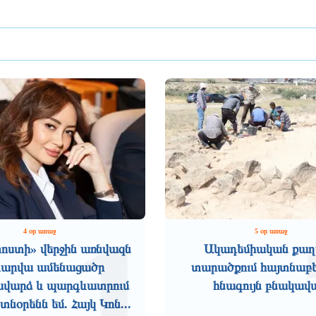
1
4 օր առաջ
5 օր առաջ
ոստի» վերջին առնվազն
Ակադեմիական քաղ
տարվա ամենացածր
տարածքում հայտնաբե
վարձ և պարգևատրում
հնագույն բնակավ
նօրենն եմ. Հայկ Կոն...