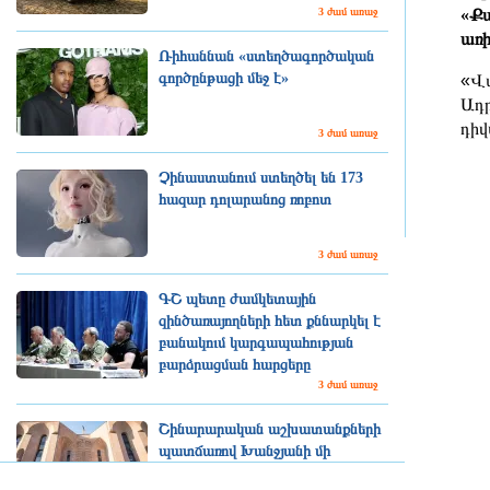
3 ժամ առաջ
«Քա
առի
Ռիհաննան «ստեղծագործական
գործընթացի մեջ է»
«Վա
Ադր
դիվ
3 ժամ առաջ
Չինաստանում ստեղծել են 173
հազար դոլարանոց ռոբոտ
3 ժամ առաջ
ԳՇ պետը ժամկետային
զինծառայողների հետ քննարկել է
բանակում կարգապահության
բարձրացման հարցերը
3 ժամ առաջ
Շինարարական աշխատանքների
պատճառով Խանջյանի մի
հատվածը փակ կլինի, Տ4-ի