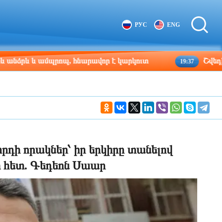
Tbilisi
Moscow
РУС
ENG
20:00
19:00
և ամպրոպ, հնարավոր է կարկուտ
Շվեդիայում 202
19:37
դի որակներ՝ իր երկիրը տանելով
ի հետ. Գեդեոն Սաար