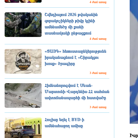
4 ժամ առաջ
Շվեդիայում 2026 թվականին
զորակոչիկների թիվը կլինի
ամենամեծը մի քանի
տասնամյակի ընթացքում
4 ժամ առաջ
«ՑԱՅԳ» հեռուստաընկերությունն
իրականացնում է «Շիրակցու
խոսք» ծրագիրը
3 ժամ առաջ
Հիմնանորոգվում է Սևան-
Մարտունի-Վարդենիս-ՀՀ սահման
ավտոճանապարհի մի հատվածը
3 ժամ առաջ
Հուլիսը եղել է BYD-ի
ամենահաջող ամիսը
Իսր