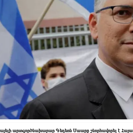
այելի արտգործնախարար Գեդեոն Սաարը շնորհավորել է Հայ