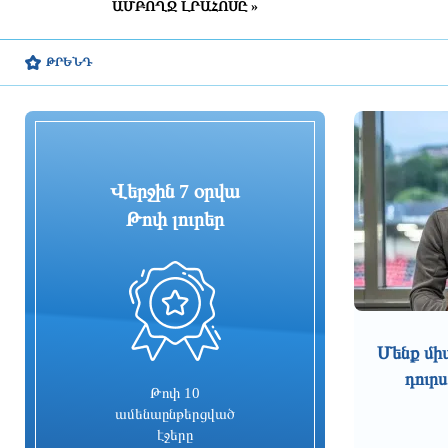
երթուղին էլ կփոխվի
ԱՄԲՈՂՋ ԼՐԱՀՈՍԸ »
3 ժամ առաջ
ԹՐԵՆԴ
Ընտրական բնույթի
հանցագործությունների դեպքերի
առթիվ նախաձեռնվել է 209
քրեական վարույթ
2 ժամ առաջ
Սա կարելի է որպես
Վերջին 7 օրվա
մարտահրավեր դիտարկել
Թոփ լուրեր
2 ժամ առաջ
0
Չուամենին և Կամավինգան
գերադասում են մնալ Մադրիդում
Մենք մի
2 ժամ առաջ
դուրս
Թոփ 10
BBC-ի հետաքննություն․
ամենաընթերցված
Բրիտանական բանակի
էջերը
դեռահասների ուսումնարանում