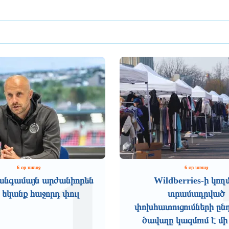
1
6 օր առաջ
6 օր առաջ
անգամայն արժանիորեն
Wildberries-ի կող
 եկանք հաջորդ փուլ
տրամադրված
փոխհատուցումների ըն
ծավալը կազմում է մի