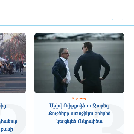
‹
›
2
3
6 օր առաջ
մից
Սթիվ Ուիթքոֆն ու Ջարեդ
Քուշները առաջիկա օրերին
դհանուր
կայցելեն Ուկրաինա
 քանի