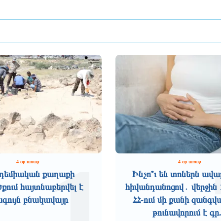
1
4 օր առաջ
4 օր առաջ
դեմիական քաղաքի
Ինչո՞ւ են տոներն ավա
ում հայտնաբերվել է
հիվանդանոցով․ վերջին 
ագույն բնակավայր
ՀՀ-ում մի քանի զանգվ
թունավորում է գր.