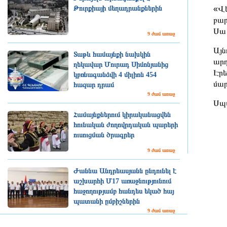
«Վե
Թուրքիայի մեղադրանքներին
բար
Սա 
9 ժամ առաջ
Այն
Տաթև համայնքի նախկին
արդ
ղեկավար Մուրադ Սիմոնյանից
Էրե
կբռնագանձվի 4 միլիոն 454
մար
հազար դրամ
9 ժամ առաջ
Սպա
Համայնքներում կիրականացվեն
հունական ժողովրդական պարերի
ուսուցման ծրագրեր
9 ժամ առաջ
Ժաննա Անդրեասյանն ընդունել է
աշխարհի Մ17 առաջնությունում
հաջողությամբ հանդես եկած հայ
պատանի ըմբիշներին
9 ժամ առաջ