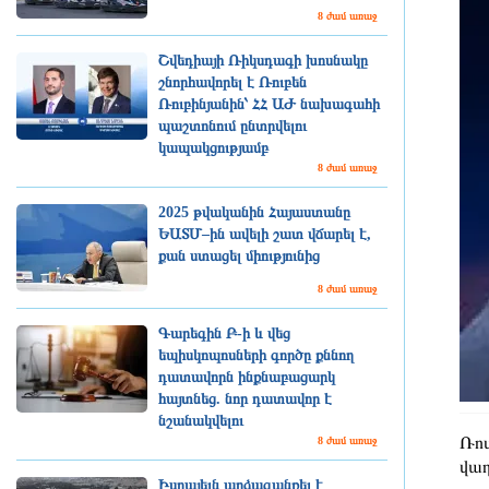
8 ժամ առաջ
Շվեդիայի Ռիկսդագի խոսնակը
շնորհավորել է Ռուբեն
Ռուբինյանին՝ ՀՀ ԱԺ նախագահի
պաշտոնում ընտրվելու
կապակցությամբ
8 ժամ առաջ
2025 թվականին Հայաստանը
ԵԱՏՄ–ին ավելի շատ վճարել է,
քան ստացել միությունից
8 ժամ առաջ
Գարեգին Բ-ի և վեց
եպիսկոպոսների գործը քննող
դատավորն ինքնաբացարկ
հայտնեց. նոր դատավոր է
նշանակվելու
Ռոտ
8 ժամ առաջ
վաղ
Իսրայելն արձագանքել է