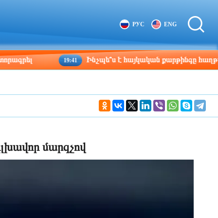
Tbilisi
Moscow
РУС
ENG
07:40
06:40
լ
Ինչպե՞ս է հայկական քարթինգը հաղթահարում 
19:41
 գլխավոր մարզչով