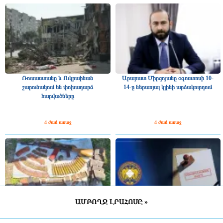
Ռուսաստանը և Ուկրաինան
Արարատ Միրզոյանը օգոստոսի 10-
շարունակում են փոխադարձ
14-ը ներառյալ կլինի արձակուրդում
հարվածները
4 ժամ առաջ
4 ժամ առաջ
ԱՄԲՈՂՋ ԼՐԱՀՈՍԸ »
ՆԳՆ ոստիկանության թիրախային
«Ուժեղ Հայաստանի» մի խումբ
պայքարը ապօրինի պահվող զենք-
աջակիցների կողմից քարոզչությանը