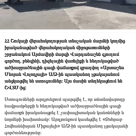
ՀՀ Շուկայի վերահսկողության տեսչական մարմնի կողմից
իրականացված վերահսկողական միջոցառումների
շրջանակում Արմավիրի մարզի Վարդանաշեն գյուղում
գործող, բենզինի, դիզելային վառելիքի և հեղուկացված
ածխաջրածնային գազի վաճառքով զբաղվող «Արտաշես
Մնոյան Վոլոդյայի» Ա/Ձ-ին պատկանող լցակայանում
անցկացվել են ստուգումներ։ Այս մասին տեղեկացնում են
ՇՎՏՄ-ից:
Ստուգումների արդյունքում պարզվել է, որ տնտեսվարողը
նավթամթերքի և հեղուկացված ածխաջրածնային գազի
վաճառքն իրականացրել է չափագիտական կանոնների և
նորմերի խախտմամբ։ Արդյունքում կասեցվել է «Զոհրաբ
Հովհաննիսյան Միքայելի» Ա/Ձ-ին պատկանող լցակայանի
գործունեությունը։