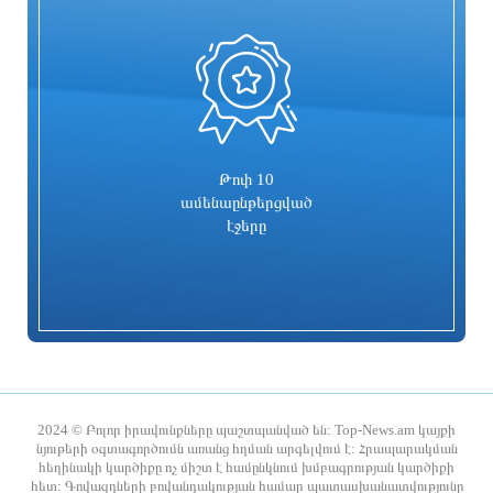
0
«ՑԱՅԳ» հեռուստաընկերությունն
Հիմնանորոգվում է Սևան-Մարտունի-
իրականացնում է «Շիրակցու խոսք»
Վարդենիս-ՀՀ սահման
ծրագիրը
ավտոճանապարհի մի հատվածը
3 ժամ առաջ
3 ժամ առաջ
Թոփ 10
ամենաընթերցված
էջերը
Հուլիսը եղել է BYD-ի ամենահաջող
Ռիհաննան «ստեղծագործական
ամիսը
գործընթացի մեջ է»
2024 © Բոլոր իրավունքները պաշտպանված են: Top-News.am կայքի
նյութերի օգտագործումն առանց հղման արգելվում է: Հրապարակման
հեղինակի կարծիքը ոչ միշտ է համընկնում խմբագրության կարծիքի
3 ժամ առաջ
2 ժամ առաջ
հետ: Գովազդների բովանդակության համար պատասխանատվությունը