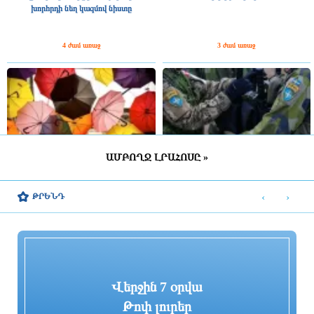
խորհրդի նեղ կազմով նիստը
4 ժամ առաջ
3 ժամ առաջ
ԱՄԲՈՂՋ ԼՐԱՀՈՍԸ »
ՀՀ շրջանների մեծ մասում սպասվում է
Շվեդիայում 2026 թվականին
կարճատև անձրև և ամպրոպ,
զորակոչիկների թիվը կլինի
‹
›
ԹՐԵՆԴ
հնարավոր է կարկուտ
ամենամեծը մի քանի տասնամյակի
ընթացքում
3 ժամ առաջ
3 ժամ առաջ
Վերջին 7 օրվա
Թոփ լուրեր