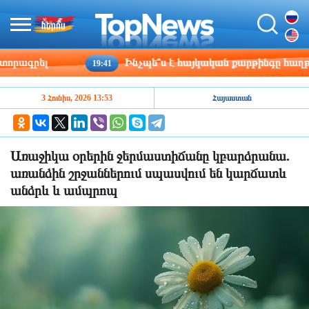
ագրել
Ինչպե՞ս է հայկական քարթինգը հաղթահար
19:41
3 Հունիս, 2026 13:53
Հայաստան
Առաջիկա օրերին ջերմաստիճանը կբարձրանա.
առանձին շրջաններում սպասվում են կարճատև
անձրև և ամպրոպ