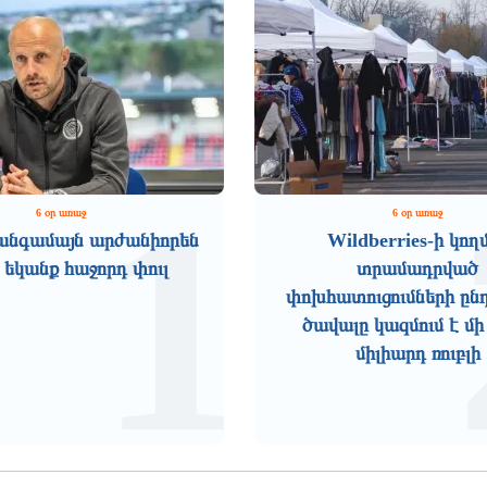
1
6 օր առաջ
6 օր առաջ
անգամայն արժանիորեն
Wildberries-ի կող
 եկանք հաջորդ փուլ
տրամադրված
փոխհատուցումների ըն
ծավալը կազմում է մի
միլիարդ ռուբլի