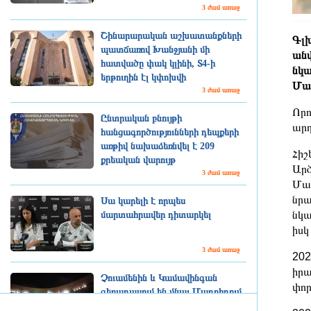
3 ժամ առաջ
Շինարարական աշխատանքների
Գլխ
պատճառով Խանջյանի մի
անվ
հատվածը փակ կլինի, Տ4-ի
նկա
երթուղին էլ կփոխվի
Մար
3 ժամ առաջ
Որո
Ընտրական բնույթի
արդ
հանցագործությունների դեպքերի
առթիվ նախաձեռնվել է 209
Հիշ
քրեական վարույթ
Արծ
3 ժամ առաջ
Մար
նրա
Սա կարելի է որպես
նկա
մարտահրավեր դիտարկել
իսկ
3 ժամ առաջ
202
իրա
Չուամենին և Կամավինգան
փոր
գերադասում են մնալ Մադրիդում