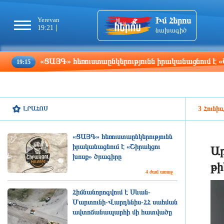
Իմ Հերոս
Yerevan
Tbilisi
Moscow
Pa
19:21
19:21
18:21
17
նախագիծ
«ՑԱՅԳ» հեռուստաընկերությունն իրականացնում է «Շիրակցու 
ԼՐԱՀՈՍ
3 Հունիս
«ՑԱՅԳ» հեռուստաընկերությունն
իրականացնում է «Շիրակցու
Ար
խոսք» ծրագիրը
թի
4 ժամ առաջ
Հիմնանորոգվում է Սևան-
Մարտունի-Վարդենիս-ՀՀ սահման
ավտոճանապարհի մի հատվածը