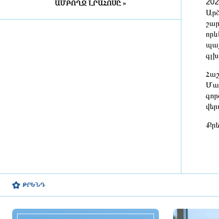
202
ԱՄԲՈՂՋ ԼՐԱՀՈՍԸ »
3 ժամ առաջ
Արծ
շար
BBC-ի հետաքննություն․
որև
Բրիտանական բանակի
պայ
դեռահասների ուսումնարանում
գլխ
բացահայտվել են սեռական
բռնության տասնյակ դեպքեր
Հաշ
3 ժամ առաջ
Մար
գոր
«Արսենալն» անհաջողությամբ է
վեր
մեկնարկել ստուգատեսների
շարքը
Քրե
2 ժամ առաջ
Սիբիհան շնորհակալություն է
հայտնել Բայրամովին Բաքվի
տրամադրած հումանիտար
օգնության համար
ԹՐԵՆԴ
2 ժամ առաջ
ՍԱՏՄ-ն կասեցրել է «Քաղցր