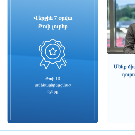
հեքիաթ» ըմպելիքների
արտադրամասի գործունեությունը
Վերջին 7 օրվա
2 ժամ առաջ
Թոփ լուրեր
Արենի համայնքին կհատուցվի 2.2
միլիոն դրամ. Դատախազության՝
պետշահերի հերթական հայցը
բավարարվել է
0
մեկ ժամ առաջ
Կառավարությունը շուրջ 5.6 մլրդ
Մենք մի
դրամ կուղղի 61 մանկապարտեզի
դուրս
շինարարական ծրագրերին
Թոփ 10
ամենաընթերցված
մեկ ժամ առաջ
էջերը
Բացահայտվել է Գագիկ
Ծառուկյանի և Սեդրակ
Առուստամյանի կողմից 2.5 մլն
դոլար արժողության գույքի
շորթման և առանձնապես խոշոր
չափերով փողերի լվացման դեպք
մեկ ժամ առաջ