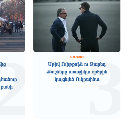
2
3
6 օր առաջ
մից
Սթիվ Ուիթքոֆն ու Ջարեդ
Քուշները առաջիկա օրերին
դհանուր
կայցելեն Ուկրաինա
 քանի