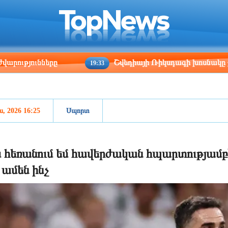
ris
Los Angeles
Beijing
Yerevan
:46
08:46
23:46
19:46
նները
Շվեդիայի Ռիկսդագի խոսնակը շնորհավորե
19:33
ս, 2026 16:25
Սպորտ
 հեռանում եմ հավերժական հպարտությամբ՝ 
 ամեն ինչ