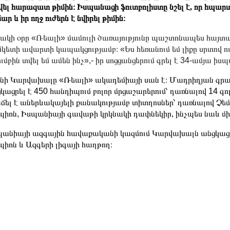
վել հարազատ թիմին։ Իսպանացի ֆուտբոլիստը նշել է, որ հպա
ար և իր ողջ ուժերն է նվիրել թիմին։
ակի օրը «Ռեալի» մամուլի ծառայությունը պաշտոնապես հայտ
կետի ավարտի կապակցությամբ։ «Ես հեռանում եմ լիքը սրտով ո
ւմբին տվել եմ ամեն ինչ»,- իր սոցցանցերում գրել է 34-ամյա իս
ի Կարվախալը «Ռեալի» ակադեմիայի սան է։ Մադրիդյան գրա
կացրել է 450 հանդիպում բոլոր մրցաշարերում՝ դառնալով 14 գ
ճել է աներևակայելի քանակությամբ տիտղոսներ՝ դառնալով Չե
պիոն, Իսպանիայի գավաթի կրկնակի դափնեկիր, ինչպես նաև մի
անիայի ազգային հավաքականի կազմում Կարվախալն անցկացրել
պիոն և Ազգերի լիգայի հաղթող։