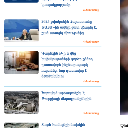
կապակցությամբ
4 ժամ առաջ
2025 թվականին Հայաստանը
ԵԱՏՄ–ին ավելի շատ վճարել է,
քան ստացել միությունից
4 ժամ առաջ
Գարեգին Բ-ի և վեց
եպիսկոպոսների գործը քննող
դատավորն ինքնաբացարկ
հայտնեց. նոր դատավոր է
նշանակվելու
4 ժամ առաջ
Իսրայելն արձագանքել է
Թուրքիայի մեղադրանքներին
3 ժամ առաջ
Տաթև համայնքի նախկին
Չեմ