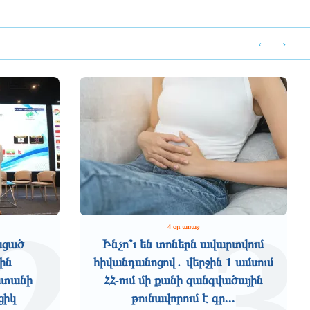
‹
›
2
3
4 օր առաջ
ացած
Ինչո՞ւ են տոներն ավարտվում
ին
հիվանդանոցով․ վերջին 1 ամսում
աստանի
ՀՀ-ում մի քանի զանգվածային
ցիկ
թունավորում է գր...