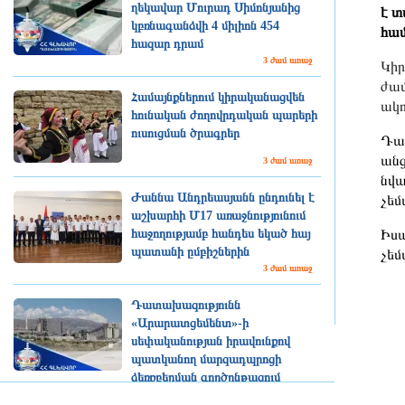
ղեկավար Մուրադ Սիմոնյանից
է տ
կբռնագանձվի 4 միլիոն 454
համ
հազար դրամ
3 ժամ առաջ
Կիր
ժամ
Համայնքներում կիրականացվեն
ակո
հունական ժողովրդական պարերի
ուսուցման ծրագրեր
Դան
անց
3 ժամ առաջ
նվա
Ժաննա Անդրեասյանն ընդունել է
չեմ
աշխարհի Մ17 առաջնությունում
հաջողությամբ հանդես եկած հայ
Իսպ
պատանի ըմբիշներին
չեմ
3 ժամ առաջ
Դատախազությունն
«Արարատցեմենտ»-ի
սեփականության իրավունքով
պատկանող մարզադպրոցի
ձեռքբերման գործընթացում
հայտնաբերել է մի շարք