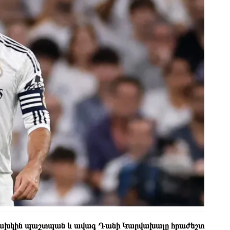
ն նախկին պաշտպան և ավագ Դանի Կարվախալը հրաժեշտ