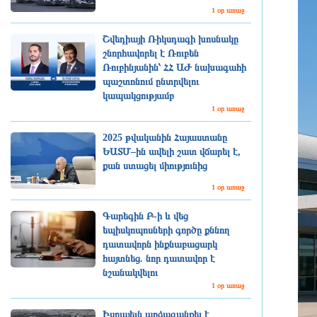
1 օր առաջ
Շվեդիայի Ռիկսդագի խոսնակը
շնորհավորել է Ռուբեն
Ռուբինյանին՝ ՀՀ ԱԺ նախագահի
պաշտոնում ընտրվելու
կապակցությամբ
1 օր առաջ
2025 թվականին Հայաստանը
ԵԱՏՄ–ին ավելի շատ վճարել է,
քան ստացել միությունից
1 օր առաջ
Գարեգին Բ-ի և վեց
եպիսկոպոսների գործը քննող
դատավորն ինքնաբացարկ
հայտնեց. նոր դատավոր է
նշանակվելու
1 օր առաջ
Իսրայելն արձագանքել է