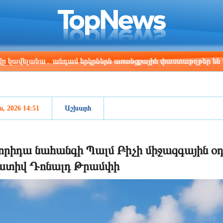
ris
Los Angeles
Beijing
Yerevan
:11
04:11
19:11
15:11
անա․ անդամ երկրներն առանցքային փաստաթղթեր են ստորագրե
ս, 2026 14:51
Աշխարհ
որիդա նահանգի Պալմ Բիչի միջազգային օ
ատիվ Դոնալդ Թրամփի