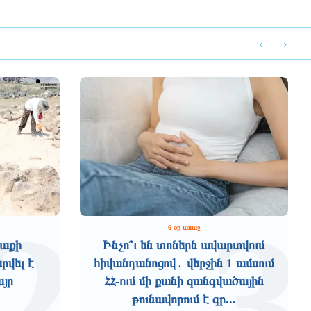
‹
›
2
3
6 օր առաջ
աքի
Ինչո՞ւ են տոներն ավարտվում
րվել է
հիվանդանոցով․ վերջին 1 ամսում
այր
ՀՀ-ում մի քանի զանգվածային
թունավորում է գր...