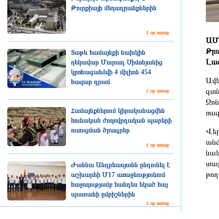
Թուրքիայի մեղադրանքներին
1 օր առաջ
ԱՄՆ
Թրա
Տաթև համայնքի նախկին
Լագ
ղեկավար Մուրադ Սիմոնյանից
կբռնագանձվի 4 միլիոն 454
Ավե
հազար դրամ
գտն
1 օր առաջ
Ջոն
Համայնքներում կիրականացվեն
ռազ
հունական ժողովրդական պարերի
ուսուցման ծրագրեր
Վեր
անձ
1 օր առաջ
նաև
տար
Ժաննա Անդրեասյանն ընդունել է
թող
աշխարհի Մ17 առաջնությունում
հաջողությամբ հանդես եկած հայ
պատանի ըմբիշներին
1 օր առաջ