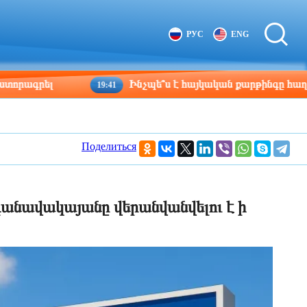
Tbilisi
Moscow
РУС
ENG
15:11
14:11
լ
Ինչպե՞ս է հայկական քարթինգը հաղթահարում 
19:41
Поделиться
դանավակայանը վերանվանվելու է ի