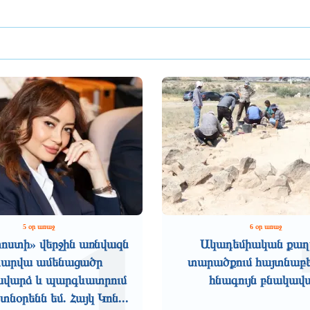
1
5 օր առաջ
6 օր առաջ
ոստի» վերջին առնվազն
Ակադեմիական քաղ
տարվա ամենացածր
տարածքում հայտնաբե
վարձ և պարգևատրում
հնագույն բնակավ
նօրենն եմ. Հայկ Կոն...