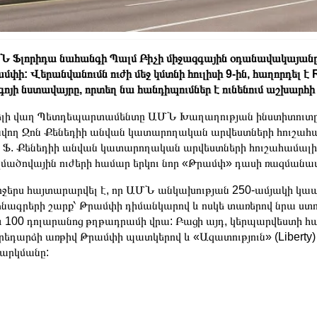
 Ֆլորիդա նահանգի Պալմ Բիչի միջազգային օդանավակայան
մփի: Վերանվանումն ուժի մեջ կմտնի հուլիսի 9-ին, հաղորդել է
ոյի նստավայրը, որտեղ նա հանդիպումներ է ունենում աշխարհի
լի վաղ Պետդեպարտամենտը ԱՄՆ Խաղաղության ինստիտուտը ա
վող Ջոն Քենեդիի անվան կատարողական արվեստների հուշահամ
 Ֆ. Քենեդիի անվան կատարողական արվեստների հուշահամալի
մածովային ուժերի համար երկու նոր «Թրամփ» դասի ռազմանավե
ջերս հայտարարվել է, որ ԱՄՆ անկախության 250-ամյակի կա
նագրերի շարք՝ Թրամփի դիմանկարով և ոսկե տառերով նրա ստ
 100 դոլարանոց թղթադրամի վրա: Բացի այդ, կերպարվեստի հա
եդարձի առթիվ Թրամփի պատկերով և «Ազատություն» (Liberty
արկմանը: